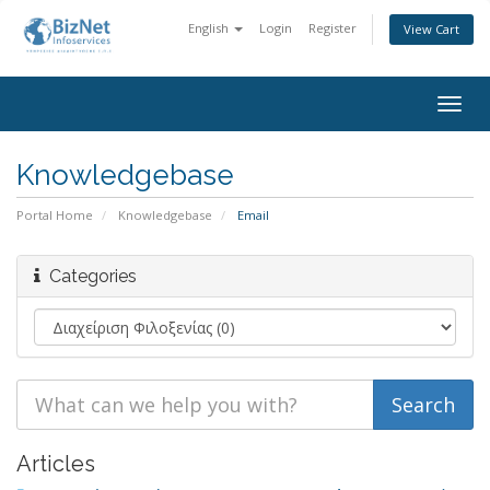
English
Login
Register
View Cart
Togg
navig
Knowledgebase
Portal Home
Knowledgebase
Email
Categories
Articles