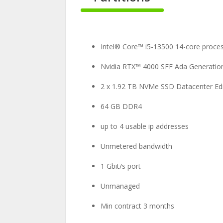
100%
Complete
Intel® Core™ i5-13500 14-core proces
Nvidia RTX™ 4000 SFF Ada Generatio
2 x 1.92 TB NVMe SSD Datacenter Edit
64 GB DDR4
up to 4 usable ip addresses
Unmetered bandwidth
1 Gbit/s port
Unmanaged
Min contract 3 months