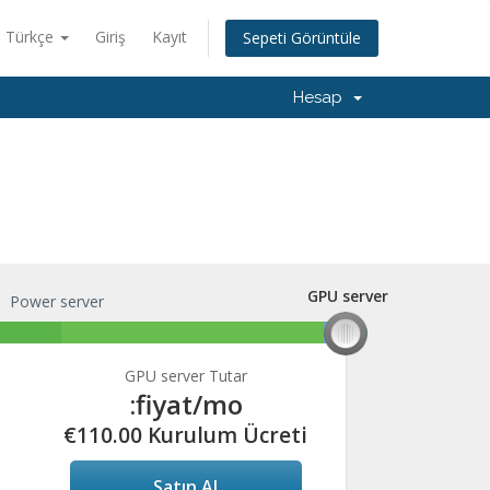
Türkçe
Giriş
Kayıt
Sepeti Görüntüle
Hesap
GPU server
Power server
GPU server
GPU server Tutar
:fiyat
/mo
€110.00 Kurulum Ücreti
Satın Al