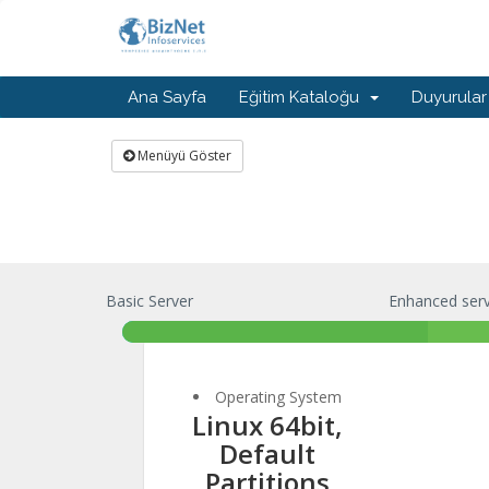
Ana Sayfa
Eğitim Kataloğu
Duyurular
Menüyü Göster
Basic Server
Enhanced ser
Operating System
Linux 64bit,
Default
Partitions