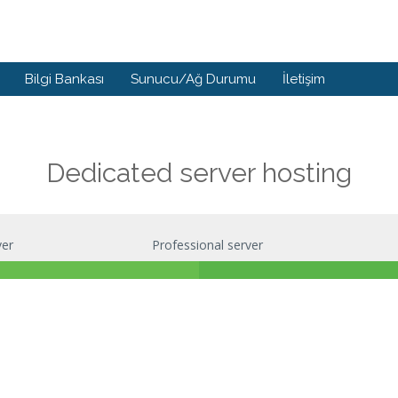
Bilgi Bankası
Sunucu/Ağ Durumu
İletişim
Dedicated server hosting
ver
Professional server